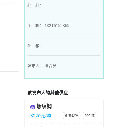
地 址：
手 机：
13216152365
邮 箱：
发布人：
撮合员
该发布人的其他供应
螺纹钢
卖
3020元/吨
即期现货
200 吨